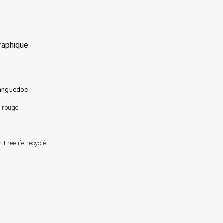
Graphique
Languedoc
n rouge.
 Freelife recyclé
f