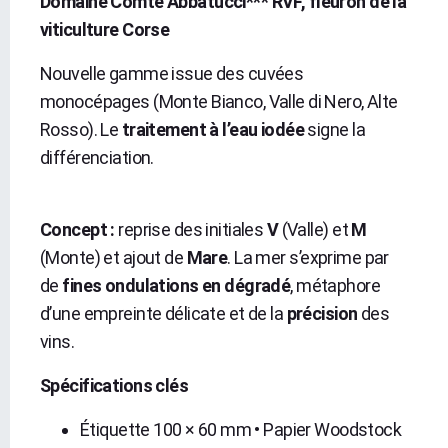
Domaine Comte Abbatucci*** RVF, fleuron de la
viticulture Corse
Nouvelle gamme issue des cuvées
monocépages (Monte Bianco, Valle di Nero, Alte
Rosso). Le
traitement à l’eau iodée
signe la
différenciation.
Concept :
reprise des initiales
V
(Valle) et
M
(Monte) et ajout de
Mare
. La mer s’exprime par
de
fines ondulations en dégradé
, métaphore
d’une empreinte délicate et de la
précision
des
vins.
Spécifications clés
Étiquette 100 × 60 mm • Papier Woodstock